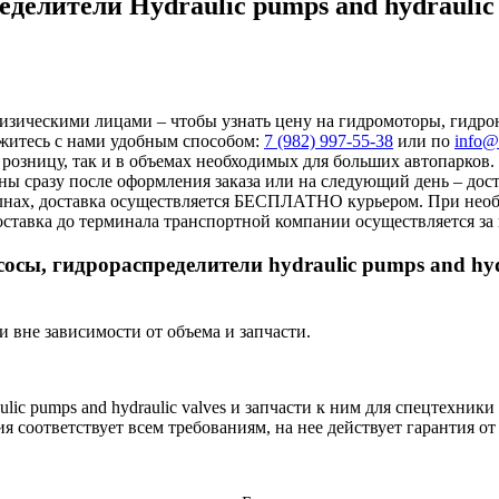
елители Hydraulic pumps and hydraulic 
зическими лицами – чтобы узнать цену на гидромоторы, гидронас
вяжитесь с нами удобным способом:
7 (982) 997-55-38
или по
info@
розницу, так и в объемах необходимых для больших автопарков.
жены сразу после оформления заказа или на следующий день – до
елнах, доставка осуществляется БЕСПЛАТНО курьером. При необ
ставка до терминала транспортной компании осуществляется за 
сы, гидрораспределители hydraulic pumps and hydr
 вне зависимости от объема и запчасти.
ic pumps and hydraulic valves и запчасти к ним для спецтехник
я соответствует всем требованиям, на нее действует гарантия от