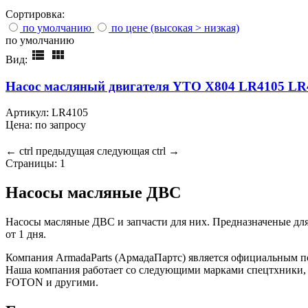
Сортировка:
по умолчанию
по цене (высокая > низкая)
по умолчанию
Вид:
Насос масляный двигателя YTO X804 LR4105 LR
Артикул: LR4105
Цена: по запросу
←
ctrl
предыдущая
следующая
ctrl
→
Страницы:
1
Насосы масляные ДВС
Насосы масляные ДВС и запчасти для них. Предназначеные для 
от 1 дня.
Компания ArmadaParts (АрмадаПартс) является официальным пост
Наша компания работает со следующими марками спецтхник
FOTON и другими.