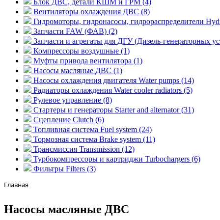
Блок ДВС, детали КШМ и ГРМ (4)
Вентиляторы охлаждения ДВС (8)
Гидромоторы, гидронасосы, гидрораспределители Hydraul
Запчасти FAW (ФАВ) (2)
Запчасти и агрегаты для ДГУ (Дизель-генераторных уст
Компрессоры воздушные (1)
Муфты привода вентилятора (1)
Насосы масляные ДВС (1)
Насосы охлаждения двигателя Water pumps (14)
Радиаторы охлаждения Water cooler radiators (5)
Рулевое управление (8)
Стартеры и генераторы Starter and alternator (31)
Сцепление Clutch (6)
Топливная система Fuel system (24)
Тормозная система Brake system (11)
Трансмиссия Transmission (12)
Турбокомпрессоры и картриджи Turbochargers (6)
Фильтры Filters (3)
Главная
Насосы масляные ДВС