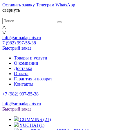
Оставить заявку
Телеграм
WhatsApp
свернуть
△
▽
info@armadaparts.ru
7 (982) 997-55-38
Быстрый заказ
Товары и услуги
О компании
Доставка
Оплата
Гарантия и возврат
Контакты
+7 (982) 997-55-38
info@armadaparts.ru
Быстрый заказ
CUMMINS (21)
YUCHAI (1)