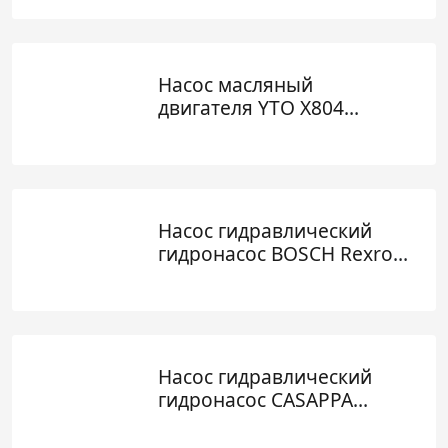
Насос масляный
двигателя YTO X804
LR4105 LR4108 X1204
X1304 LR6108 LR6110
Насос гидравлический
гидронасос BOSCH Rexroth
0510565089 1517222906
1517222653 1515500013
Насос гидравлический
гидронасос CASAPPA
FP30.61B0-19T1-LGF/GF-N
06876341