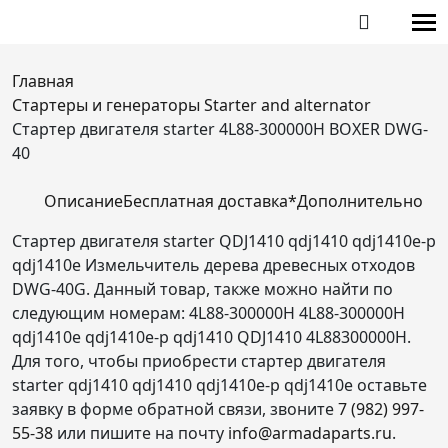
Главная
Стартеры и генераторы Starter and alternator
Стартер двигателя starter 4L88-300000H BOXER DWG-
40
Описание
Бесплатная доставка*
Дополнительно
Стартер двигателя starter QDJ1410 qdj1410 qdj1410e-p
qdj1410e Измельчитель дерева древесных отходов
DWG-40G. Данный товар, также можно найти по
следующим номерам: 4L88-300000H 4L88-300000H
qdj1410e qdj1410e-p qdj1410 QDJ1410 4L88300000H.
Для того, чтобы приобрести стартер двигателя
starter qdj1410 qdj1410 qdj1410e-p qdj1410e оставьте
заявку в форме обратной связи, звоните
7 (982) 997-
55-38
или пишите на почту
info@armadaparts.ru
.