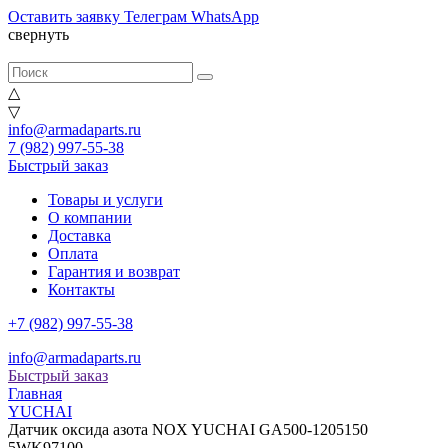
Оставить заявку
Телеграм
WhatsApp
свернуть
△
▽
info@armadaparts.ru
7 (982) 997-55-38
Быстрый заказ
Товары и услуги
О компании
Доставка
Оплата
Гарантия и возврат
Контакты
+7 (982) 997-55-38
info@armadaparts.ru
Быстрый заказ
Главная
YUCHAI
Датчик оксида азота NOX YUCHAI GA500-1205150
5WK97100