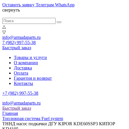
Оставить заявку
Телеграм
WhatsApp
свернуть
△
▽
info@armadaparts.ru
7 (982) 997-55-38
Быстрый заказ
Товары и услуги
О компании
Доставка
Оплата
Гарантия и возврат
Контакты
+7 (982) 997-55-38
info@armadaparts.ru
Быстрый заказ
Главная
Топливная система Fuel system
ТННД насос подкачки ДГУ KIPOR KDE60SSP3 КИПОР
KD4105