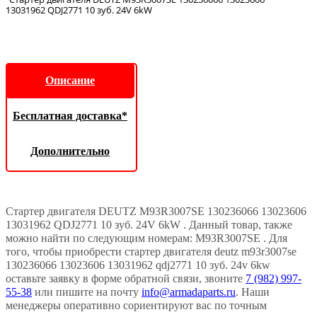
13031962 QDJ2771 10 зуб. 24V 6kW
Описание
Бесплатная доставка*
Дополнительно
Стартер двигателя DEUTZ M93R3007SE 130236066 13023606
13031962 QDJ2771 10 зуб. 24V 6kW . Данный товар, также
можно найти по следующим номерам: M93R3007SE . Для
того, чтобы приобрести стартер двигателя deutz m93r3007se
130236066 13023606 13031962 qdj2771 10 зуб. 24v 6kw
оставьте заявку в форме обратной связи, звоните
7 (982) 997-
55-38
или пишите на почту
info@armadaparts.ru
. Наши
менеджеры оперативно сориентируют вас по точным