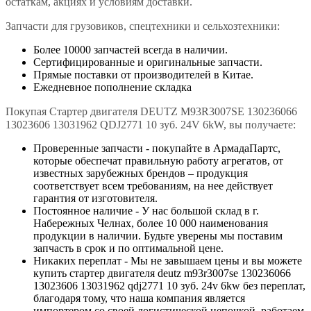
остаткам, акциях и условиям доставки.
Запчасти для грузовиков, спецтехники и сельхозтехники:
Более 10000 запчастей всегда в наличии.
Сертифицированные и оригинальные запчасти.
Прямые поставки от производителей в Китае.
Ежедневное пополнение складка
Покупая Стартер двигателя DEUTZ M93R3007SE 130236066
13023606 13031962 QDJ2771 10 зуб. 24V 6kW, вы получаете:
Проверенные запчасти - покупайте в АрмадаПартс,
которые обеспечат правильную работу агрегатов, от
известных зарубежных брендов – продукция
соответствует всем требованиям, на нее действует
гарантия от изготовителя.
Постоянное наличие - У нас большой склад в г.
Набережных Челнах, более 10 000 наименования
продукции в наличии. Будьте уверены мы поставим
запчасть в срок и по оптимальной цене.
Никаких переплат - Мы не завышаем цены и вы можете
купить стартер двигателя deutz m93r3007se 130236066
13023606 13031962 qdj2771 10 зуб. 24v 6kw без переплат,
благодаря тому, что наша компания является
импортером со своей логистической цепочкой, работаем