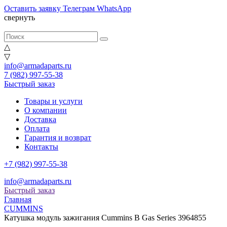
Оставить заявку
Телеграм
WhatsApp
свернуть
△
▽
info@armadaparts.ru
7 (982) 997-55-38
Быстрый заказ
Товары и услуги
О компании
Доставка
Оплата
Гарантия и возврат
Контакты
+7 (982) 997-55-38
info@armadaparts.ru
Быстрый заказ
Главная
CUMMINS
Катушка модуль зажигания Cummins B Gas Series 3964855