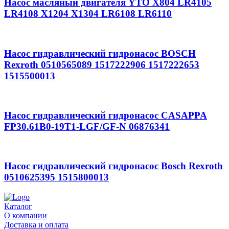
Насос масляный двигателя YTO X804 LR4105
LR4108 X1204 X1304 LR6108 LR6110
Насос гидравлический гидронасос BOSCH
Rexroth 0510565089 1517222906 1517222653
1515500013
Насос гидравлический гидронасос CASAPPA
FP30.61B0-19T1-LGF/GF-N 06876341
Насос гидравлический гидронасос Bosch Rexroth
0510625395 1515800013
Каталог
О компании
Доставка и оплата