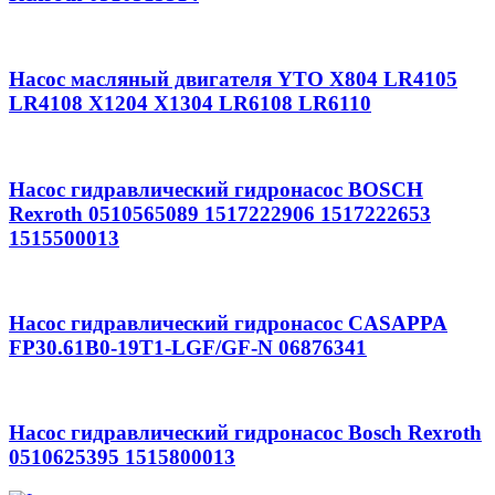
Насос масляный двигателя YTO X804 LR4105
LR4108 X1204 X1304 LR6108 LR6110
Насос гидравлический гидронасос BOSCH
Rexroth 0510565089 1517222906 1517222653
1515500013
Насос гидравлический гидронасос CASAPPA
FP30.61B0-19T1-LGF/GF-N 06876341
Насос гидравлический гидронасос Bosch Rexroth
0510625395 1515800013