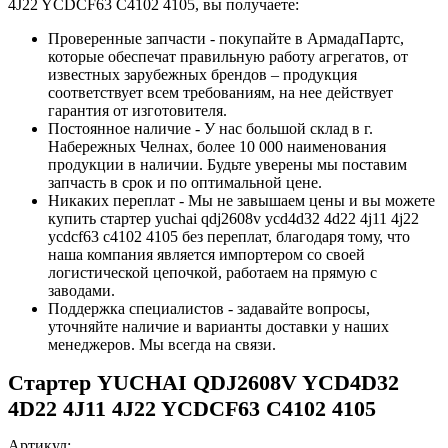
4J22 YCDCF63 C4102 4105, вы получаете:
Проверенные запчасти - покупайте в АрмадаПартс,
которые обеспечат правильную работу агрегатов, от
известных зарубежных брендов – продукция
соответствует всем требованиям, на нее действует
гарантия от изготовителя.
Постоянное наличие - У нас большой склад в г.
Набережных Челнах, более 10 000 наименования
продукции в наличии. Будьте уверены мы поставим
запчасть в срок и по оптимальной цене.
Никаких переплат - Мы не завышаем цены и вы можете
купить стартер yuchai qdj2608v ycd4d32 4d22 4j11 4j22
ycdcf63 c4102 4105 без переплат, благодаря тому, что
наша компания является импортером со своей
логистической цепочкой, работаем на прямую с
заводами.
Поддержка специалистов - задавайте вопросы,
уточняйте наличие и варианты доставки у наших
менеджеров. Мы всегда на связи.
Стартер YUCHAI QDJ2608V YCD4D32
4D22 4J11 4J22 YCDCF63 C4102 4105
Артикул: