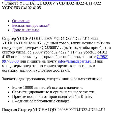
Стартер YUCHAI QDJ2608V YCD4D32 4D22 4J11 4J22
YCDCF63 C4102 4105
Описание
Бесплатная доставка*
Дополнительно
Стартер YUCHAI QDJ2608V YCD4D32 4D22 4J11 4J22
YCDCF63 C4102 4105 . Данный товар, также можно найти по
следующим номерам: QDJ2608V . Для того, чтобы приобрести
стартер yuchai qdj2608v ycd4d32 4d22 4j11 4j22 ycdcf63 c4102
4105 оставьте заявку в форме обратной связи, звоните
7 (982)
997-55-38
или пишите на почту
info@armadaparts.ru
. Наши
менеджеры оперативно сориентируют вас по точным
остаткам, акциях и условиям доставки.
Запчасти для грузовиков, спецтехники и сельхозтехники:
Более 10000 запчастей всегда в наличии.
Сертифицированные и оригинальные запчасти.
Прямые поставки от производителей в Китае.
Ежедневное пополнение складка
Покупая Стартер YUCHAI QDJ2608V YCD4D32 4D22 4J11