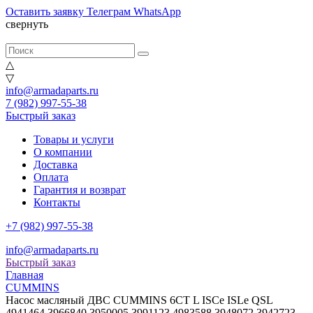
Оставить заявку
Телеграм
WhatsApp
свернуть
△
▽
info@armadaparts.ru
7 (982) 997-55-38
Быстрый заказ
Товары и услуги
О компании
Доставка
Оплата
Гарантия и возврат
Контакты
+7 (982) 997-55-38
info@armadaparts.ru
Быстрый заказ
Главная
CUMMINS
Насос масляный ДВС CUMMINS 6CT L ISCe ISLe QSL
4941464 3966840 3950005 3991123 4983588 3948072 3942723