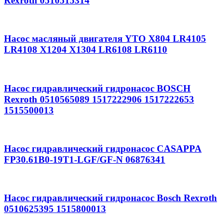
Rexroth 0510515314
Насос масляный двигателя YTO X804 LR4105
LR4108 X1204 X1304 LR6108 LR6110
Насос гидравлический гидронасос BOSCH
Rexroth 0510565089 1517222906 1517222653
1515500013
Насос гидравлический гидронасос CASAPPA
FP30.61B0-19T1-LGF/GF-N 06876341
Насос гидравлический гидронасос Bosch Rexroth
0510625395 1515800013