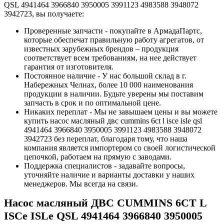
QSL 4941464 3966840 3950005 3991123 4983588 3948072
3942723, вы получаете:
Проверенные запчасти - покупайте в АрмадаПартс,
которые обеспечат правильную работу агрегатов, от
известных зарубежных брендов – продукция
соответствует всем требованиям, на нее действует
гарантия от изготовителя.
Постоянное наличие - У нас большой склад в г.
Набережных Челнах, более 10 000 наименования
продукции в наличии. Будьте уверены мы поставим
запчасть в срок и по оптимальной цене.
Никаких переплат - Мы не завышаем цены и вы можете
купить насос масляный двс cummins 6ct l isce isle qsl
4941464 3966840 3950005 3991123 4983588 3948072
3942723 без переплат, благодаря тому, что наша
компания является импортером со своей логистической
цепочкой, работаем на прямую с заводами.
Поддержка специалистов - задавайте вопросы,
уточняйте наличие и варианты доставки у наших
менеджеров. Мы всегда на связи.
Насос масляный ДВС CUMMINS 6CT L
ISCe ISLe QSL 4941464 3966840 3950005