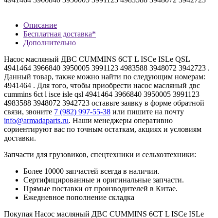
Описание
Бесплатная доставка*
Дополнительно
Насос масляный ДВС CUMMINS 6CT L ISCe ISLe QSL
4941464 3966840 3950005 3991123 4983588 3948072 3942723 .
Данный товар, также можно найти по следующим номерам:
4941464 . Для того, чтобы приобрести насос масляный двс
cummins 6ct l isce isle qsl 4941464 3966840 3950005 3991123
4983588 3948072 3942723 оставьте заявку в форме обратной
связи, звоните
7 (982) 997-55-38
или пишите на почту
info@armadaparts.ru
. Наши менеджеры оперативно
сориентируют вас по точным остаткам, акциях и условиям
доставки.
Запчасти для грузовиков, спецтехники и сельхозтехники:
Более 10000 запчастей всегда в наличии.
Сертифицированные и оригинальные запчасти.
Прямые поставки от производителей в Китае.
Ежедневное пополнение складка
Покупая Насос масляный ДВС CUMMINS 6CT L ISCe ISLe