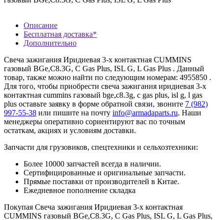
Описание
Бесплатная доставка*
Дополнительно
Свеча зажигания Иридиевая 3-х контактная CUMMINS
газовый BGe,C8.3G, C Gas Plus, ISL G, L Gas Plus . Данный
товар, также можно найти по следующим номерам: 4955850 .
Для того, чтобы приобрести свеча зажигания иридиевая 3-х
контактная cummins газовый bge,c8.3g, c gas plus, isl g, l gas
plus оставьте заявку в форме обратной связи, звоните
7 (982)
997-55-38
или пишите на почту
info@armadaparts.ru
. Наши
менеджеры оперативно сориентируют вас по точным
остаткам, акциях и условиям доставки.
Запчасти для грузовиков, спецтехники и сельхозтехники:
Более 10000 запчастей всегда в наличии.
Сертифицированные и оригинальные запчасти.
Прямые поставки от производителей в Китае.
Ежедневное пополнение складка
Покупая Свеча зажигания Иридиевая 3-х контактная
CUMMINS газовый BGe,C8.3G, C Gas Plus, ISL G, L Gas Plus,