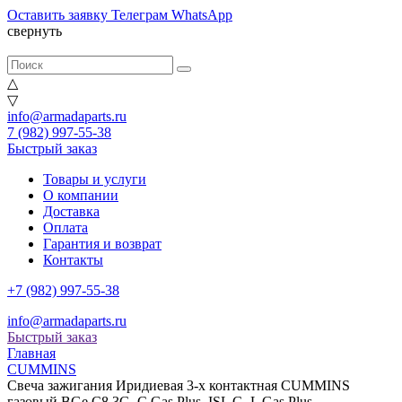
Оставить заявку
Телеграм
WhatsApp
свернуть
△
▽
info@armadaparts.ru
7 (982) 997-55-38
Быстрый заказ
Товары и услуги
О компании
Доставка
Оплата
Гарантия и возврат
Контакты
+7 (982) 997-55-38
info@armadaparts.ru
Быстрый заказ
Главная
CUMMINS
Свеча зажигания Иридиевая 3-х контактная CUMMINS
газовый BGe,C8.3G, C Gas Plus, ISL G, L Gas Plus