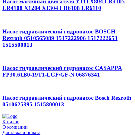
Насос масляный двигателя YTO X804 LR4105
LR4108 X1204 X1304 LR6108 LR6110
Насос гидравлический гидронасос BOSCH
Rexroth 0510565089 1517222906 1517222653
1515500013
Насос гидравлический гидронасос CASAPPA
FP30.61B0-19T1-LGF/GF-N 06876341
Насос гидравлический гидронасос Bosch Rexroth
0510625395 1515800013
Каталог
О компании
Доставка и оплата