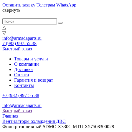
Оставить заявку
Телеграм
WhatsApp
свернуть
△
▽
info@armadaparts.ru
7 (982) 997-55-38
Быстрый заказ
Товары и услуги
О компании
Доставка
Оплата
Гарантия и возврат
Контакты
+7 (982) 997-55-38
info@armadaparts.ru
Быстрый заказ
Главная
Вентиляторы охлаждения ДВС
Фильтр топливный SDMO X330C MTU X57508300028