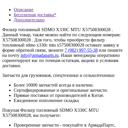
Описание
Бесплатная доставка*
Дополнительно
Фильтр топливный SDMO X330C MTU X57508300028 .
Данный товар, также можно найти по следующим номерам:
X57508300028 . Для того, чтобы приобрести фильтр
топливный sdmo x330c mtu x57508300028 оставьте заявку в
форме обратной связи, звоните
7 (982) 997-55-38
или пишите
на почту
info@armadaparts.ru
. Наши менеджеры оперативно
сориентируют вас по точным остаткам, акциях и условиям
доставки.
Запчасти для грузовиков, спецтехники и сельхозтехники:
Более 10000 запчастей всегда в наличии.
Сертифицированные и оригинальные запчасти.
Прямые поставки от производителей в Китае.
Ежедневное пополнение складка
Покупая Фильтр топливный SDMO X330C MTU
X57508300028, вы получаете:
Проверенные запчасти - покупайте в АрмадаПартс,