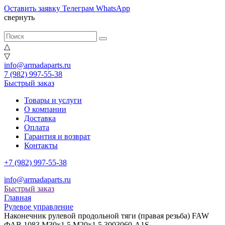
Оставить заявку
Телеграм
WhatsApp
свернуть
△
▽
info@armadaparts.ru
7 (982) 997-55-38
Быстрый заказ
Товары и услуги
О компании
Доставка
Оплата
Гарантия и возврат
Контакты
+7 (982) 997-55-38
info@armadaparts.ru
Быстрый заказ
Главная
Рулевое управление
Наконечник рулевой продольной тяги (правая резьба) FAW
ФАВ 1083 M30x1.5 M20x1.5 3003060-A1S