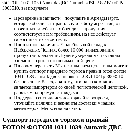
ФОТОН 1031 1039 Aumark ДВС Cummins ISF 2.8 ZB1041P-
3003510, вы получаете:
Проверенные запчасти - покупайте в АрмадаПартс,
которые обеспечат правильную работу агрегатов, от
известных зарубежных брендов – продукция
соответствует всем требованиям, на нее действует
гарантия от изготовителя.
Постоянное наличие - У нас большой склад в г.
Набережных Челнах, более 10 000 наименования
продукции в наличии. Будьте уверены мы поставим
запчасть в срок и по оптимальной цене.
Никаких переплат - Мы не завышаем цены и вы можете
купить суппорт переднего тормоза правый foton фотон
1031 1039 aumark двс cummins isf 2.8 zb1041p-3003510
без переплат, благодаря тому, что наша компания
является импортером со своей логистической цепочкой,
работаем на прямую с заводами.
Поддержка специалистов - задавайте вопросы,
уточняйте наличие и варианты доставки у наших
менеджеров. Мы всегда на связи.
Суппорт переднего тормоза правый
FOTON ФОТОН 1031 1039 Aumark ДВС