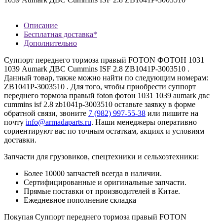
Описание
Бесплатная доставка*
Дополнительно
Суппорт переднего тормоза правый FOTON ФОТОН 1031
1039 Aumark ДВС Cummins ISF 2.8 ZB1041P-3003510 .
Данный товар, также можно найти по следующим номерам:
ZB1041P-3003510 . Для того, чтобы приобрести суппорт
переднего тормоза правый foton фотон 1031 1039 aumark двс
cummins isf 2.8 zb1041p-3003510 оставьте заявку в форме
обратной связи, звоните
7 (982) 997-55-38
или пишите на
почту
info@armadaparts.ru
. Наши менеджеры оперативно
сориентируют вас по точным остаткам, акциях и условиям
доставки.
Запчасти для грузовиков, спецтехники и сельхозтехники:
Более 10000 запчастей всегда в наличии.
Сертифицированные и оригинальные запчасти.
Прямые поставки от производителей в Китае.
Ежедневное пополнение складка
Покупая Суппорт переднего тормоза правый FOTON