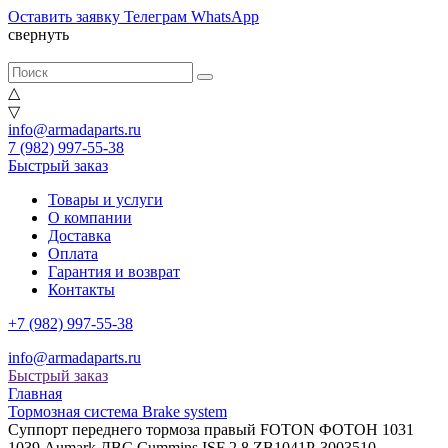
Оставить заявку
Телеграм
WhatsApp
свернуть
△
▽
info@armadaparts.ru
7 (982) 997-55-38
Быстрый заказ
Товары и услуги
О компании
Доставка
Оплата
Гарантия и возврат
Контакты
+7 (982) 997-55-38
info@armadaparts.ru
Быстрый заказ
Главная
Тормозная система Brake system
Суппорт переднего тормоза правый FOTON ФОТОН 1031
1039 Aumark ДВС Cummins ISF 2.8 ZB1041P-3003510